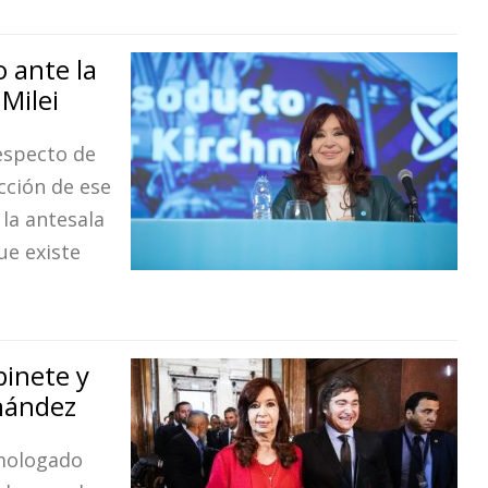
o ante la
 Milei
especto de
cción de ese
la antesala
ue existe
binete y
rnández
omologado