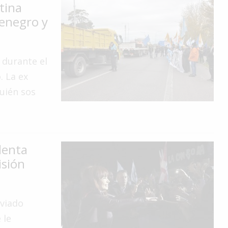
tina
enegro y
 durante el
. La ex
quién sos
denta
isión
nviado
 le