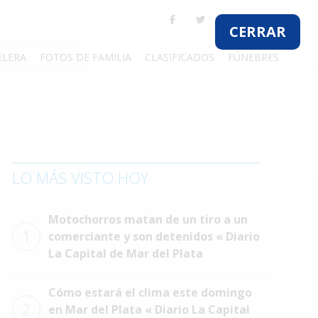
CERRAR
ELERA
FOTOS DE FAMILIA
CLASIFICADOS
FÚNEBRES
LO MÁS VISTO HOY
Motochorros matan de un tiro a un
1
comerciante y son detenidos « Diario
La Capital de Mar del Plata
Cómo estará el clima este domingo
2
en Mar del Plata « Diario La Capital