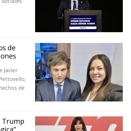
 sociales.
os de
lones
 Javier
Pettovello,
hechos de
on Trump
ógica”