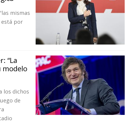
 "las mismas
s está por
r: “La
u modelo
a los dichos
 luego de
ra
tadio