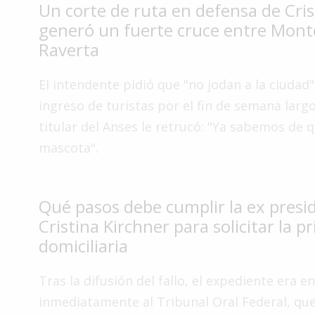
Un corte de ruta en defensa de Cris
Interés
generó un fuerte cruce entre Mont
General
Raverta
La
Ciudad
El intendente pidió que "no jodan a la ciudad"
Deportes
ingreso de turistas por el fin de semana largo
titular del Anses le retrucó: "Ya sabemos de 
Arte
y
mascota".
Espectáculos
Policiales
Qué pasos debe cumplir la ex presi
Cartelera
Cristina Kirchner para solicitar la pr
Fotos
domiciliaria
de
Familia
Tras la difusión del fallo, el expediente era e
Clasificados
inmediatamente al Tribunal Oral Federal, que