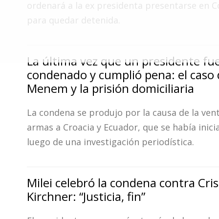
ordenará a la ex presidenta presentarse en
Fúnebres
para quedar detenida.
La última vez que un presidente fu
condenado y cumplió pena: el caso 
Menem y la prisión domiciliaria
La condena se produjo por la causa de la vent
armas a Croacia y Ecuador, que se había inici
luego de una investigación periodística.
Milei celebró la condena contra Cris
Kirchner: “Justicia, fin”