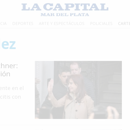
CIA
DEPORTES
ARTE Y ESPECTÁCULOS
POLICIALES
CART
dez
chner:
ción
ente en el
itis con