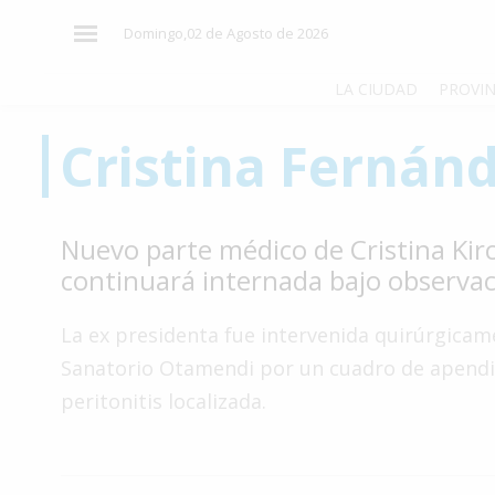
×
Domingo,02 de Agosto de 2026
LA CIUDAD
PROVIN
Cristina Fernán
El
País
El
Nuevo parte médico de Cristina Kir
Mundo
continuará internada bajo observa
La
Zona
La ex presidenta fue intervenida quirúrgicam
Cultura
Sanatorio Otamendi por un cuadro de apendic
peritonitis localizada.
Tecnología
Gastronomía
Salud