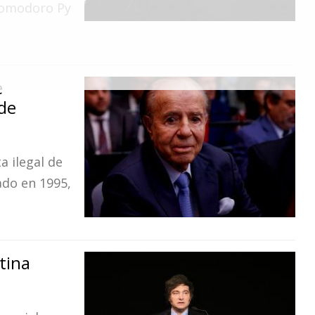
 Comodoro Py
e
de
a ilegal de
ado en 1995,
tina