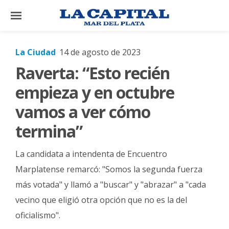
×
La Ciudad
14 de agosto de 2023
Raverta: “Esto recién
El
País
empieza y en octubre
El
vamos a ver cómo
Mundo
termina”
La
Zona
La candidata a intendenta de Encuentro
Cultura
Marplatense remarcó: "Somos la segunda fuerza
más votada" y llamó a "buscar" y "abrazar" a "cada
Tecnología
vecino que eligió otra opción que no es la del
Gastronomía
oficialismo".
Salud