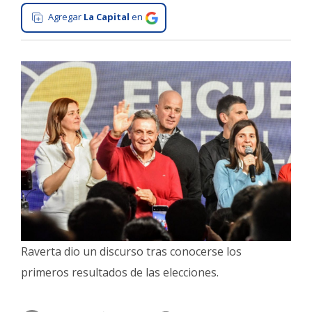
Agregar
La Capital
en
Interés
General
La
Ciudad
Deportes
Arte
y
Espectáculos
Policiales
Cartelera
Fotos
Raverta dio un discurso tras conocerse los
de
Familia
primeros resultados de las elecciones.
Clasificados