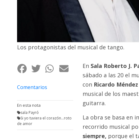
Fúnebres
Los protagonistas del musical de tango.
En
Sala Roberto J. 
sábado a las 20 el m
con
Ricardo Méndez y
Comentarios
musical de los maes
guitarra.
En esta nota
sala Payró
La obra se basa en i
Si yo tuviera el corazón...roto
de amor
recorrido musical po
siempre,
porque el t