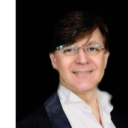
Interés
General
La
Ciudad
Deportes
Arte
y
Espectáculos
Policiales
Cartelera
Fotos
de
Familia
Clasificados