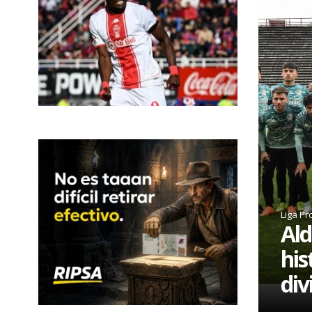
Liga Pr
Ald
his
div