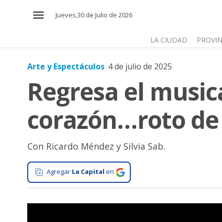
×
Jueves,30 de Julio de 2026
LA CIUDAD
PROVIN
Arte y Espectáculos
4 de julio de 2025
El
Regresa el musica
País
El
corazón…roto de
Mundo
La
Zona
Con Ricardo Méndez y Silvia Sab.
Cultura
Agregar
La Capital
en
Tecnología
Gastronomía
Salud