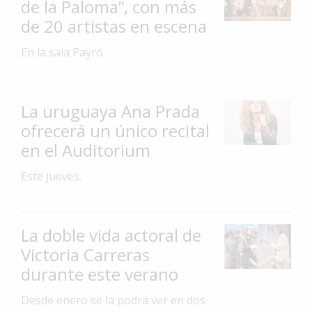
de la Paloma”, con más
Interés
de 20 artistas en escena
General
En la sala Payró.
La
Ciudad
Deportes
La uruguaya Ana Prada
ofrecerá un único recital
Arte
y
en el Auditorium
Espectáculos
Este jueves.
Policiales
Cartelera
La doble vida actoral de
Fotos
Victoria Carreras
de
Familia
durante este verano
Clasificados
Desde enero se la podrá ver en dos