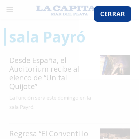
×
CERRAR
sala Payró
El
País
Desde España, el
El
Auditorium recibe al
Mundo
elenco de “Un tal
La
Quijote”
Zona
La función será este domingo en la
Cultura
sala Payró.
Tecnología
Gastronomía
Regresa “El Conventillo
Salud