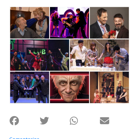
Interés
General
La
Ciudad
Deportes
Arte
y
Espectáculos
Policiales
Cartelera
Fotos
de
Familia
Clasificados