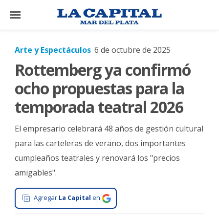
×
Arte y Espectáculos
6 de octubre de 2025
Rottemberg ya confirmó
El
País
ocho propuestas para la
El
temporada teatral 2026
Mundo
El empresario celebrará 48 años de gestión cultural
La
Zona
para las carteleras de verano, dos importantes
cumpleaños teatrales y renovará los "precios
Cultura
amigables".
Tecnología
Gastronomía
Agregar
La Capital
en
Salud