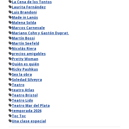
La Cena de los Tontos
Laurita Fernández
Luis Brandoni
Made in Lanús
Malena Solda
Marcos Carnevale
Mariano Cohn y Gastón Duprat.
Martín Bossi
Martín Seefeld
Nicolás Riera
precios amigables
Pretty Woman
Quién es quién
Ricky Pashkus
Sex la obra
Soledad Silveyra
Teatro
teatro Atlas
Teatro Bristol
Teatro Lido
Teatro Mar del Plata
temporada 2026
Toc Toc
Una clase especial