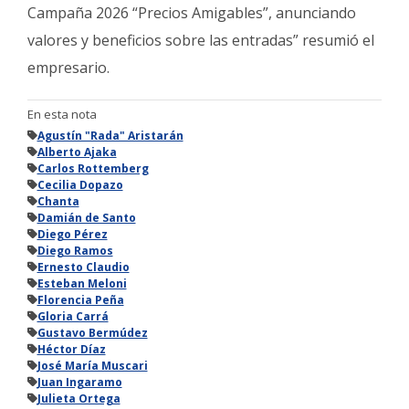
Campaña 2026 “Precios Amigables”, anunciando
valores y beneficios sobre las entradas” resumió el
empresario.
En esta nota
Agustín "Rada" Aristarán
Alberto Ajaka
Carlos Rottemberg
Cecilia Dopazo
Chanta
Damián de Santo
Diego Pérez
Diego Ramos
Ernesto Claudio
Esteban Meloni
Florencia Peña
Gloria Carrá
Gustavo Bermúdez
Héctor Díaz
José María Muscari
Juan Ingaramo
Julieta Ortega