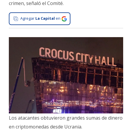
crimen, señaló el Comité.
Interés
General
Agregar
La Capital
en
La
Ciudad
Deportes
Arte
y
Espectáculos
Policiales
Cartelera
Fotos
de
Familia
Los atacantes obtuvieron grandes sumas de dinero
Clasificados
en criptomonedas desde Ucrania.