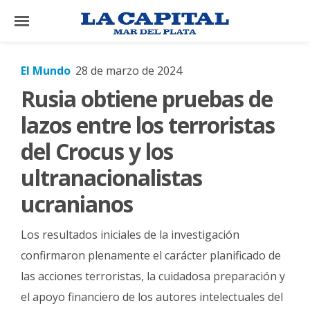
×
El Mundo
28 de marzo de 2024
Rusia obtiene pruebas de
El
País
lazos entre los terroristas
El
del Crocus y los
Mundo
ultranacionalistas
La
ucranianos
Zona
Cultura
Los resultados iniciales de la investigación
Tecnología
confirmaron plenamente el carácter planificado de
las acciones terroristas, la cuidadosa preparación y
Gastronomía
el apoyo financiero de los autores intelectuales del
Salud