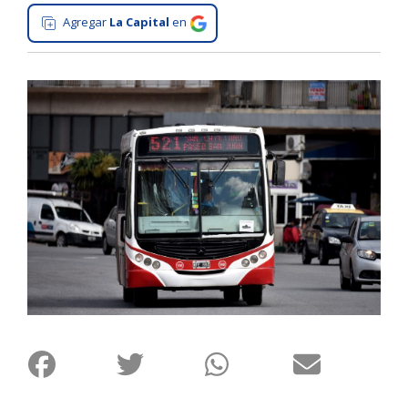
Agregar
La Capital
en
Interés
General
La
Ciudad
Deportes
Arte
y
Espectáculos
Policiales
Cartelera
Fotos
de
Familia
Clasificados