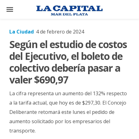
×
La Ciudad
4 de febrero de 2024
Según el estudio de costos
El
País
del Ejecutivo, el boleto de
El
colectivo debería pasar a
Mundo
valer $690,97
La
Zona
La cifra representa un aumento del 132% respecto
Cultura
a la tarifa actual, que hoy es de $297,30. El Concejo
Deliberante retomará este lunes el pedido de
Tecnología
aumento solicitado por los empresarios del
Gastronomía
transporte.
Salud