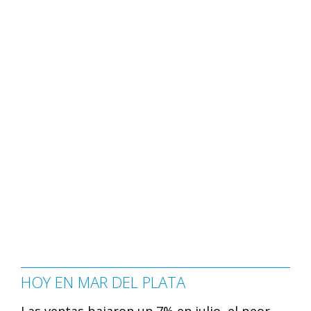
HOY EN MAR DEL PLATA
Las ventas bajaron un 7% en julio, el peor