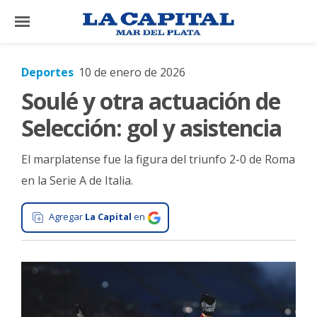
×
Deportes
10 de enero de 2026
Soulé y otra actuación de
El
País
Selección: gol y asistencia
El
El marplatense fue la figura del triunfo 2-0 de Roma
Mundo
en la Serie A de Italia.
La
Zona
Agregar
La Capital
en
Cultura
Tecnología
Gastronomía
Salud