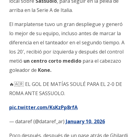
local sobre
Sassuolo
, para seguir en la pelea de
Fúnebres
arriba en la Serie A de Italia.
El marplatense tuvo un gran despliegue y generó
lo mejor de su equipo, incluso antes de marcar la
diferencia en el tanteador en el segundo tiempo. A
los 20′, recibió por izquierda y después del control
metió
un centro corto medido
para el cabezazo
goleador de
Kone.
🔥🇦🇷 EL GOL DE MATÍAS SOULÉ PARA EL 2-0 DE
ROMA ANTE SASSUOLO.
pic.twitter.com/KsKzPp8rfA
— dataref (@dataref_ar)
January 10, 2026
Poco después, después de un pase atrás de Ghilardi