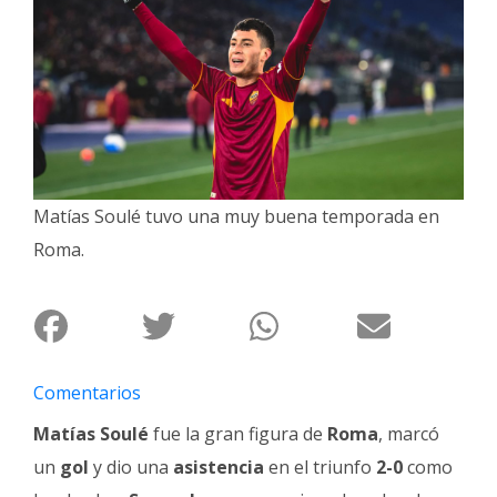
Interés
General
La
Ciudad
Deportes
Arte
Matías Soulé tuvo una muy buena temporada en
y
Roma.
Espectáculos
Policiales
Cartelera
Fotos
Comentarios
de
Familia
Matías Soulé
fue la gran figura de
Roma
, marcó
un
gol
y dio una
asistencia
en el triunfo
2-0
como
Clasificados