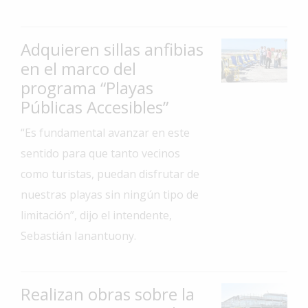
Interés
General
Adquieren sillas anfibias
La
en el marco del
Ciudad
programa “Playas
Deportes
Públicas Accesibles”
Arte
“Es fundamental avanzar en este
y
sentido para que tanto vecinos
Espectáculos
como turistas, puedan disfrutar de
Policiales
nuestras playas sin ningún tipo de
Cartelera
limitación”, dijo el intendente,
Fotos
Sebastián Ianantuony.
de
Familia
Clasificados
Realizan obras sobre la