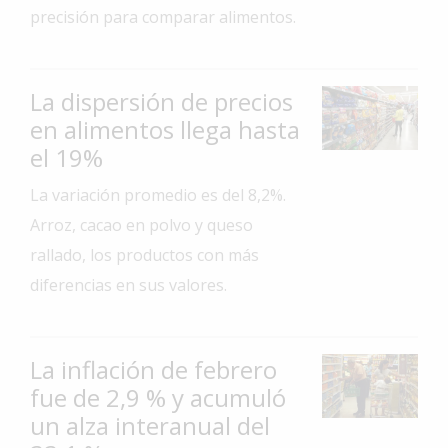
precisión para comparar alimentos.
Interés
General
La
La dispersión de precios
Ciudad
en alimentos llega hasta
Deportes
el 19%
Arte
La variación promedio es del 8,2%.
y
Arroz, cacao en polvo y queso
Espectáculos
rallado, los productos con más
Policiales
diferencias en sus valores.
Cartelera
Fotos
de
La inflación de febrero
Familia
fue de 2,9 % y acumuló
un alza interanual del
Clasificados