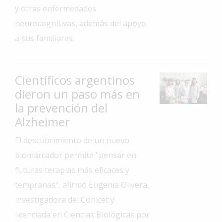
y otras enfermedades
Interés
neurocognitivas, además del apoyo
General
a sus familiares.
La
Ciudad
Deportes
Científicos argentinos
dieron un paso más en
Arte
y
la prevención del
Espectáculos
Alzheimer
Policiales
El descubrimiento de un nuevo
Cartelera
biomarcador permite "pensar en
Fotos
futuras terapias más eficaces y
de
tempranas", afirmó Eugenia Olivera,
Familia
investigadora del Conicet y
Clasificados
licenciada en Ciencias Biológicas por