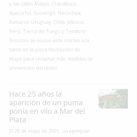
y las calles Maipú, Chacabuco,
Interés
Ayacucho, Ituzaingó, Necochea,
General
Balcarce, Uruguay, Chile, México,
La
Perú, Tierra del Fuego y Teodoro
Ciudad
Bronzini se reunió este martes a la
Deportes
tarde en la plaza Revolución de
Arte
Mayo para reclamar más medidas de
y
prevención del delito.
Espectáculos
Policiales
Hace 25 años la
Cartelera
aparición de un puma
Fotos
ponía en vilo a Mar del
de
Familia
Plata
Clasificados
El 28 de mayo de 2001, un ejemplar