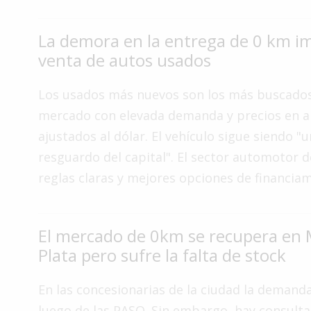
Interés
General
La demora en la entrega de 0 km im
venta de autos usados
La
Ciudad
Los usados más nuevos son los más buscados
Deportes
mercado con elevada demanda y precios en a
Arte
ajustados al dólar. El vehículo sigue siendo 
y
resguardo del capital". El sector automotor
Espectáculos
reglas claras y mejores opciones de financiam
Policiales
Cartelera
El mercado de 0km se recupera en 
Fotos
de
Plata pero sufre la falta de stock
Familia
En las concesionarias de la ciudad la demand
Clasificados
luego de las PASO. Sin embargo, hay consulta