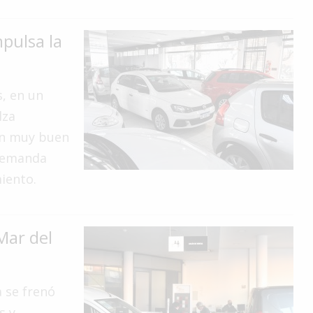
pulsa la
, en un
lza
"un muy buen
 demanda
iento.
Mar del
a se frenó
s y