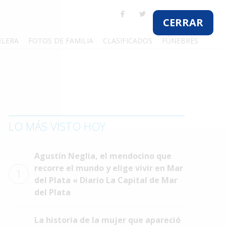
CERRAR
ELERA
FOTOS DE FAMILIA
CLASIFICADOS
FÚNEBRES
LO MÁS VISTO HOY
Agustín Neglia, el mendocino que
recorre el mundo y elige vivir en Mar
1
del Plata « Diario La Capital de Mar
del Plata
La historia de la mujer que apareció