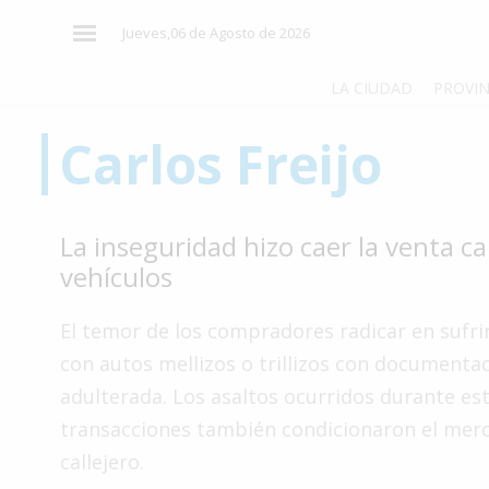
×
Jueves,06 de Agosto de 2026
LA CIUDAD
PROVIN
Carlos Freijo
El
País
El
La inseguridad hizo caer la venta ca
Mundo
vehículos
La
Zona
El temor de los compradores radicar en sufri
Cultura
con autos mellizos o trillizos con documenta
adulterada. Los asaltos ocurridos durante est
Tecnología
transacciones también condicionaron el mer
Gastronomía
callejero.
Salud