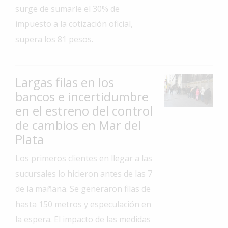
surge de sumarle el 30% de
Interés
impuesto a la cotización oficial,
General
supera los 81 pesos.
La
Ciudad
Deportes
Largas filas en los
bancos e incertidumbre
Arte
y
en el estreno del control
Espectáculos
de cambios en Mar del
Policiales
Plata
Cartelera
Los primeros clientes en llegar a las
sucursales lo hicieron antes de las 7
Fotos
de
de la mañana. Se generaron filas de
Familia
hasta 150 metros y especulación en
Clasificados
la espera. El impacto de las medidas