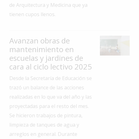
de Arquitectura y Medicina que ya
Interés
tienen cupos llenos.
General
La
Ciudad
Avanzan obras de
Deportes
mantenimiento en
escuelas y jardines de
Arte
y
cara al ciclo lectivo 2025
Espectáculos
Desde la Secretaría de Educación se
Policiales
trazó un balance de las acciones
Cartelera
realizadas en lo que va del año y las
Fotos
proyectadas para el resto del mes.
de
Se hicieron trabajos de pintura,
Familia
limpieza de tanques de agua y
Clasificados
arreglos en general. Durante