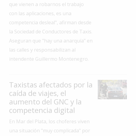
que vienen a robarnos el trabajo
Interés
con las aplicaciones, es una
General
competencia desleal", afirman desde
La
la Sociedad de Conductores de Taxis.
Ciudad
Aseguran que "hay una anarquía" en
Deportes
las calles y responsabilizan al
Arte
intendente Guillermo Montenegro.
y
Espectáculos
Policiales
Taxistas afectados por la
caída de viajes, el
Cartelera
aumento del GNC y la
Fotos
competencia digital
de
Familia
En Mar del Plata, los choferes viven
Clasificados
una situación "muy complicada" por