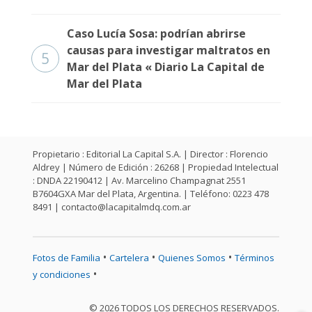
Caso Lucía Sosa: podrían abrirse
causas para investigar maltratos en
5
Mar del Plata « Diario La Capital de
Mar del Plata
Propietario : Editorial La Capital S.A. | Director : Florencio
Aldrey | Número de Edición : 26268 | Propiedad Intelectual
: DNDA 22190412 | Av. Marcelino Champagnat 2551
B7604GXA Mar del Plata, Argentina. | Teléfono: 0223 478
8491 |
contacto@lacapitalmdq.com.ar
•
•
•
Fotos de Familia
Cartelera
Quienes Somos
Términos
•
y condiciones
© 2026 TODOS LOS DERECHOS RESERVADOS.