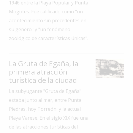
1946 entre la Playa Popular y Punta
Interés
Mogotes. Fue calificado como "un
General
acontecimiento sin precedentes en
La
su género" y "un fenómeno
Ciudad
zoológico de características únicas".
Deportes
Arte
y
La Gruta de Egaña, la
Espectáculos
primera atracción
turística de la ciudad
Policiales
Cartelera
La subyugante "Gruta de Egaña"
estaba junto al mar, entre Punta
Fotos
de
Piedras, hoy Torreón, y la actual
Familia
Playa Varese. En el siglo XIX fue una
Clasificados
de las atracciones turísticas del