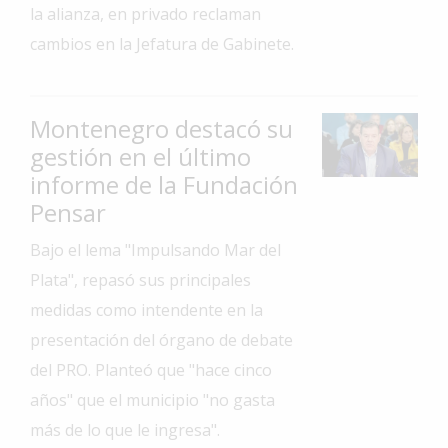
la alianza, en privado reclaman
Interés
cambios en la Jefatura de Gabinete.
General
La
Ciudad
Montenegro destacó su
Deportes
gestión en el último
informe de la Fundación
Arte
y
Pensar
Espectáculos
Bajo el lema "Impulsando Mar del
Policiales
Plata", repasó sus principales
Cartelera
medidas como intendente en la
presentación del órgano de debate
Fotos
de
del PRO. Planteó que "hace cinco
Familia
años" que el municipio "no gasta
Clasificados
más de lo que le ingresa".