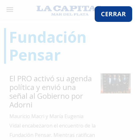
×
CERRAR
Fundación
El
Pensar
País
El
Mundo
El PRO activó su agenda
La
política y envió una
Zona
señal al Gobierno por
Cultura
Adorni
Tecnología
Mauricio Macri y María Eugenia
Gastronomía
Vidal encabezaron el encuentro de la
Fundación Pensar. Mientras ratifican
Salud