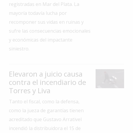
registradas en Mar del Plata. La
Interés
mayoría todavía lucha por
General
recomponer sus vidas en ruinas y
La
sufre las consecuencias emocionales
Ciudad
y económicas del impactante
Deportes
siniestro.
Arte
y
Espectáculos
Elevaron a juicio causa
Policiales
contra el incendiario de
Torres y Liva
Cartelera
Fotos
Tanto el fiscal, como la defensa,
de
como la jueza de garantías tienen
Familia
acreditado que Gustavo Arrativel
Clasificados
incendió la distribuidora el 15 de