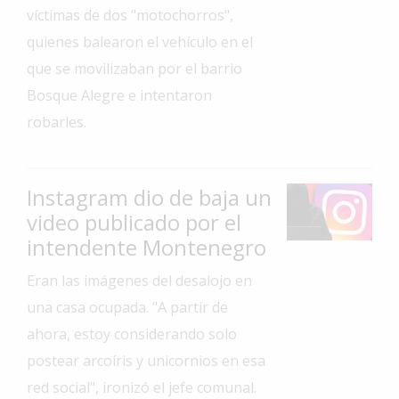
víctimas de dos "motochorros",
Interés
quienes balearon el vehículo en el
General
que se movilizaban por el barrio
La
Bosque Alegre e intentaron
Ciudad
robarles.
Deportes
Arte
y
Instagram dio de baja un
Espectáculos
video publicado por el
Policiales
intendente Montenegro
Cartelera
Eran las imágenes del desalojo en
Fotos
una casa ocupada. "A partir de
de
ahora, estoy considerando solo
Familia
postear arcoíris y unicornios en esa
Clasificados
red social", ironizó el jefe comunal.