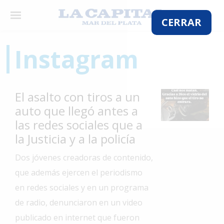
×
CERRAR
Instagram
El
País
El asalto con tiros a un
El
auto que llegó antes a
Mundo
las redes sociales que a
La
la Justicia y a la policía
Zona
Dos jóvenes creadoras de contenido,
Cultura
que además ejercen el periodismo
Tecnología
en redes sociales y en un programa
Gastronomía
de radio, denunciaron en un video
publicado en internet que fueron
Salud