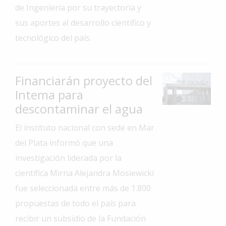
de Ingeniería por su trayectoria y
Interés
sus aportes al desarrollo científico y
General
tecnológico del país.
La
Ciudad
Deportes
Financiarán proyecto del
Intema para
Arte
y
descontaminar el agua
Espectáculos
El instituto nacional con sede en Mar
Policiales
del Plata informó que una
Cartelera
investigación liderada por la
Fotos
científica Mirna Alejandra Mosiewicki
de
fue seleccionada entre más de 1.800
Familia
propuestas de todo el país para
Clasificados
recibir un subsidio de la Fundación