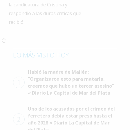
la candidatura de Cristina y
Interés
respondió a las duras críticas que
General
recibió.
La
Ciudad
Deportes
Arte
LO MÁS VISTO HOY
y
Espectáculos
Habló la madre de Mailén:
Policiales
“Organizaron esto para matarla,
1
creemos que hubo un tercer asesino”
Cartelera
« Diario La Capital de Mar del Plata
Fotos
de
Uno de los acusados por el crimen del
Familia
ferretero debía estar preso hasta el
2
Clasificados
año 2028 « Diario La Capital de Mar
del Plata