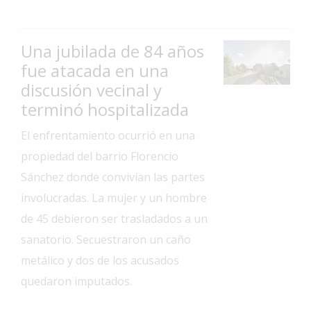
Interés
General
Una jubilada de 84 años
La
fue atacada en una
Ciudad
discusión vecinal y
Deportes
terminó hospitalizada
Arte
El enfrentamiento ocurrió en una
y
propiedad del barrio Florencio
Espectáculos
Sánchez donde convivían las partes
Policiales
involucradas. La mujer y un hombre
Cartelera
de 45 debieron ser trasladados a un
Fotos
sanatorio. Secuestraron un caño
de
metálico y dos de los acusados
Familia
quedaron imputados.
Clasificados