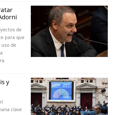
ratar
Adorni
oyectos de
te para que
l uso de
la
ra.
is y
el
mana clave