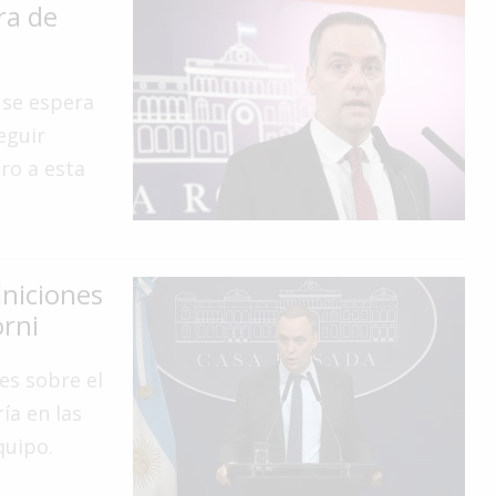
ra de
y se espera
eguir
ro a esta
iniciones
orni
es sobre el
ría en las
quipo.