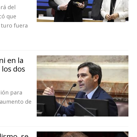
rá del
có que
uturo fuera
i en la
 los dos
ión para
el aumento de
lismo, se