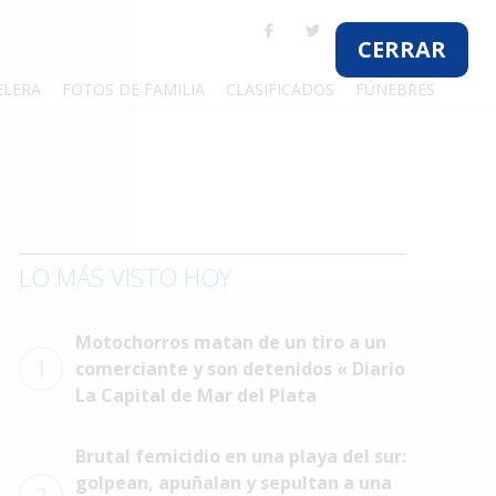
CERRAR
ELERA
FOTOS DE FAMILIA
CLASIFICADOS
FÚNEBRES
LO MÁS VISTO HOY
Motochorros matan de un tiro a un
1
comerciante y son detenidos « Diario
La Capital de Mar del Plata
Brutal femicidio en una playa del sur:
golpean, apuñalan y sepultan a una