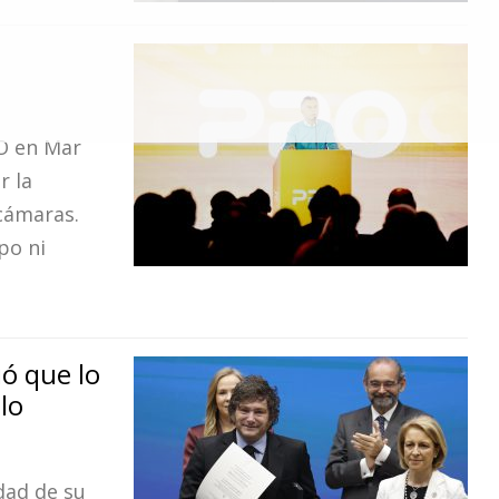
O en Mar
r la
cámaras.
po ni
ió que lo
 lo
dad de su