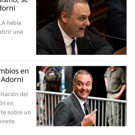
dorni
LA había
abrir una
ambios en
a Adorni
litación del
ión en
rte sobre un
binete.