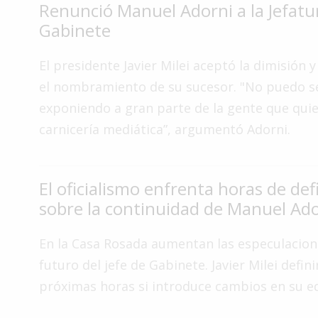
Renunció Manuel Adorni a la Jefatu
Interés
Gabinete
General
La
El presidente Javier Milei aceptó la dimisión 
Ciudad
el nombramiento de su sucesor. "No puedo s
Deportes
exponiendo a gran parte de la gente que quie
carnicería mediática”, argumentó Adorni.
Arte
y
Espectáculos
El oficialismo enfrenta horas de def
Policiales
sobre la continuidad de Manuel Ad
Cartelera
Fotos
En la Casa Rosada aumentan las especulacion
de
futuro del jefe de Gabinete. Javier Milei defini
Familia
próximas horas si introduce cambios en su e
Clasificados