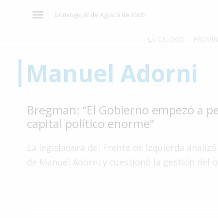
×
Domingo,02 de Agosto de 2026
LA CIUDAD
PROVIN
Manuel Adorni
El
País
El
Bregman: “El Gobierno empezó a p
Mundo
capital político enorme”
La
Zona
La legisladora del Frente de Izquierda analizó
Cultura
de Manuel Adorni y cuestionó la gestión del of
Tecnología
Gastronomía
Salud