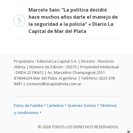
Fúnebres
Marcelo Sain: “La política decidió
hace muchos años darle el manejo de
5
la seguridad a la policía” « Diario La
Capital de Mar del Plata
Propietario : Editorial La Capital S.A. | Director : Florencio
Aldrey | Número de Edición : 26279 | Propiedad Intelectual
: DNDA 22190412 | Av. Marcelino Champagnat 2551
B7604GXA Mar del Plata, Argentina. | Teléfono: 0223 478
8491 |
contacto@lacapitalmdq.com.ar
•
•
•
Fotos de Familia
Cartelera
Quienes Somos
Términos
•
y condiciones
© 2026 TODOS LOS DERECHOS RESERVADOS.