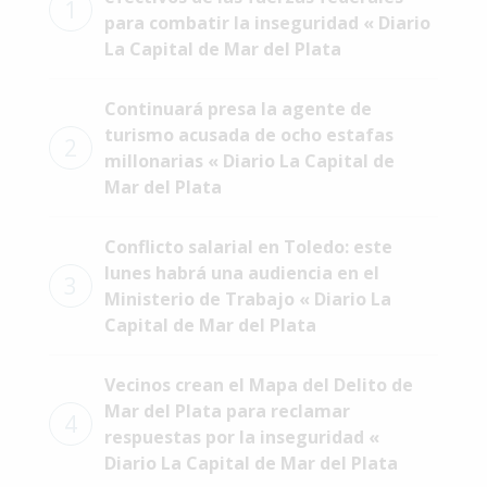
1
para combatir la inseguridad « Diario
Interés
La Capital de Mar del Plata
General
La
Continuará presa la agente de
Ciudad
turismo acusada de ocho estafas
2
Deportes
millonarias « Diario La Capital de
Mar del Plata
Arte
y
Espectáculos
Conflicto salarial en Toledo: este
lunes habrá una audiencia en el
3
Policiales
Ministerio de Trabajo « Diario La
Capital de Mar del Plata
Cartelera
Fotos
Vecinos crean el Mapa del Delito de
de
Mar del Plata para reclamar
Familia
4
respuestas por la inseguridad «
Clasificados
Diario La Capital de Mar del Plata