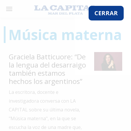
×
CERRAR
Música materna
El
País
Graciela Batticuore: “De
El
la lengua del desarraigo
Mundo
también estamos
La
hechos los argentinos”
Zona
La escritora, docente e
Cultura
investigadora conversa con LA
Tecnología
CAPITAL sobre su última novela,
Gastronomía
"Música materna", en la que se
escucha la voz de una madre que,
Salud