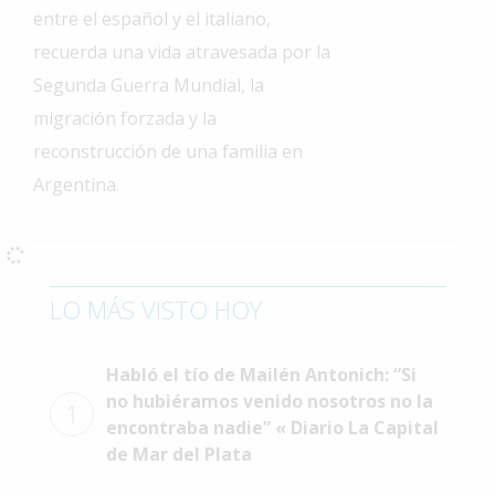
entre el español y el italiano,
Interés
recuerda una vida atravesada por la
General
Segunda Guerra Mundial, la
La
migración forzada y la
Ciudad
reconstrucción de una familia en
Deportes
Argentina.
Arte
y
Espectáculos
Policiales
LO MÁS VISTO HOY
Cartelera
Habló el tío de Mailén Antonich: “Si
Fotos
de
no hubiéramos venido nosotros no la
1
Familia
encontraba nadie” « Diario La Capital
de Mar del Plata
Clasificados