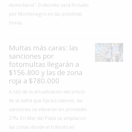
domiciliaria". El decreto será firmado
Interés
por Montenegro en las próximas
General
horas.
La
Ciudad
Deportes
Multas más caras: las
sanciones por
Arte
y
fotomultas llegarán a
Espectáculos
$156.800 y las de zona
Policiales
roja a $780.000
Cartelera
A raíz de la actualización del precio
de la nafta que fija los valores, las
Fotos
de
sanciones se elevarán en promedio
Familia
27%. En Mar del Plata se ampliaron
Clasificados
las zonas donde el tránsito es