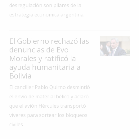
desregulación son pilares de la
Interés
estrategia económica argentina.
General
La
Ciudad
El Gobierno rechazó las
Deportes
denuncias de Evo
Morales y ratificó la
Arte
y
ayuda humanitaria a
Espectáculos
Bolivia
Policiales
El canciller Pablo Quirno desmintió
Cartelera
el envío de material bélico y aclaró
que el avión Hércules transportó
Fotos
de
víveres para sortear los bloqueos
Familia
civiles
Clasificados