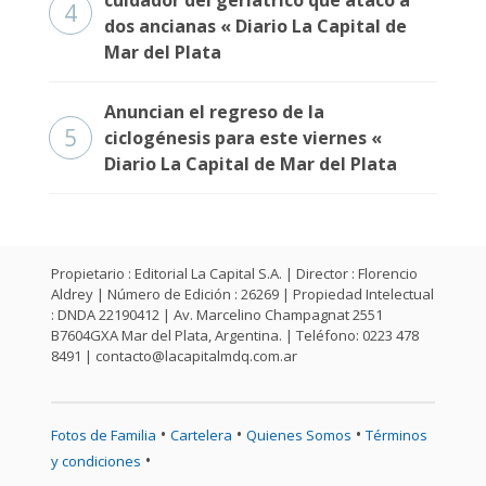
cuidador del geriátrico que atacó a
4
dos ancianas « Diario La Capital de
Mar del Plata
Anuncian el regreso de la
5
ciclogénesis para este viernes «
Diario La Capital de Mar del Plata
Propietario : Editorial La Capital S.A. | Director : Florencio
Aldrey | Número de Edición : 26269 | Propiedad Intelectual
: DNDA 22190412 | Av. Marcelino Champagnat 2551
B7604GXA Mar del Plata, Argentina. | Teléfono: 0223 478
8491 |
contacto@lacapitalmdq.com.ar
•
•
•
Fotos de Familia
Cartelera
Quienes Somos
Términos
•
y condiciones