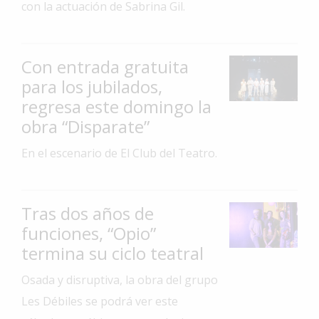
con la actuación de Sabrina Gil.
Interés
General
Con entrada gratuita
La
Ciudad
para los jubilados,
regresa este domingo la
Deportes
obra “Disparate”
Arte
y
En el escenario de El Club del Teatro.
Espectáculos
Policiales
Tras dos años de
Cartelera
funciones, “Opio”
Fotos
termina su ciclo teatral
de
Familia
Osada y disruptiva, la obra del grupo
Clasificados
Les Débiles se podrá ver este