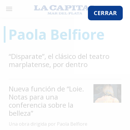
×
CERRAR
Paola Belfiore
El
País
“Disparate”, el clásico del teatro
El
marplatense, por dentro
Mundo
La
Zona
Nueva función de “Loie.
Cultura
Notas para una
conferencia sobre la
Tecnología
belleza”
Gastronomía
Una obra dirigida por Paola Belfiore
Salud