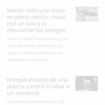
Interés
Menor robó una moto
General
en pleno centro, chocó
La
con un taxi y lo
Ciudad
retuvieron los testigos
Deportes
Tiene 16 años y llevaba consigo un
Arte
arma de utilería, además de una
y
yuga. La Justicia ordenó que sea
Espectáculos
restituido a sus padres.
Policiales
Cartelera
Rompió el vidrio de una
Fotos
puerta y entró a robar a
de
Familia
un comercio
Clasificados
Ocurrió en Independencia y 3 de