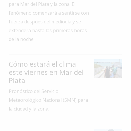
para Mar del Plata y la zona. El
Interés
fenómeno comenzará a sentirse con
General
fuerza después del mediodía y se
La
extenderá hasta las primeras horas
Ciudad
de la noche.
Deportes
Arte
y
Cómo estará el clima
Espectáculos
este viernes en Mar del
Policiales
Plata
Cartelera
Pronóstico del Servicio
Fotos
Meteorológico Nacional (SMN) para
de
la ciudad y la zona.
Familia
Clasificados