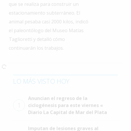
que se realiza para construir un
Interés
estacionamiento subterráneo. El
General
animal pesaba casi 2000 kilos, indicó
La
el paleontólogo del Museo Matías
Ciudad
Taglioretti y detalló cómo
Deportes
continuarán los trabajos.
Arte
y
Espectáculos
Policiales
LO MÁS VISTO HOY
Cartelera
Anuncian el regreso de la
Fotos
1
ciclogénesis para este viernes «
de
Familia
Diario La Capital de Mar del Plata
Clasificados
Imputan de lesiones graves al