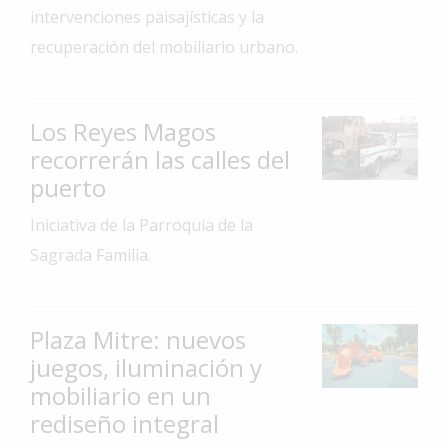
intervenciones paisajísticas y la
Interés
recuperación del mobiliario urbano.
General
La
Ciudad
Los Reyes Magos
Deportes
recorrerán las calles del
puerto
Arte
y
Iniciativa de la Parroquia de la
Espectáculos
Sagrada Familia.
Policiales
Cartelera
Plaza Mitre: nuevos
Fotos
juegos, iluminación y
de
Familia
mobiliario en un
rediseño integral
Clasificados