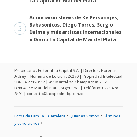
La Capital de Mar del Plata
Anunciaron shows de Ke Personajes,
Babasonicos, Diego Torres, Sergio
5
Dalma y más artistas internacionales
« Diario La Capital de Mar del Plata
Propietario : Editorial La Capital S.A. | Director : Florencio
Aldrey | Número de Edición : 26270 | Propiedad Intelectual
: DNDA 22190412 | Av. Marcelino Champagnat 2551
B7604GXA Mar del Plata, Argentina. | Teléfono: 0223 478
8491 |
contacto@lacapitalmdq.com.ar
•
•
•
Fotos de Familia
Cartelera
Quienes Somos
Términos
•
y condiciones