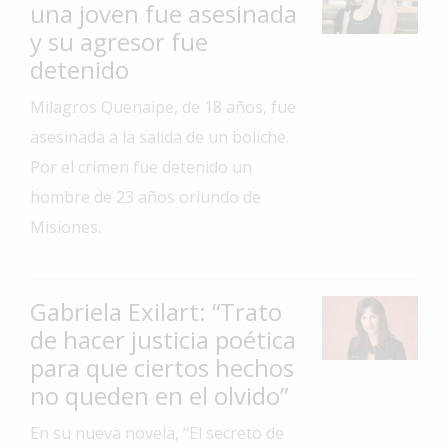
una joven fue asesinada
Interés
y su agresor fue
General
detenido
La
Milagros Quenaipe, de 18 años, fue
Ciudad
asesinada a la salida de un boliche.
Deportes
Por el crimen fue detenido un
Arte
hombre de 23 años oriundo de
y
Misiones.
Espectáculos
Policiales
Cartelera
Gabriela Exilart: “Trato
de hacer justicia poética
Fotos
para que ciertos hechos
de
Familia
no queden en el olvido”
Clasificados
En su nueva novela, “El secreto de