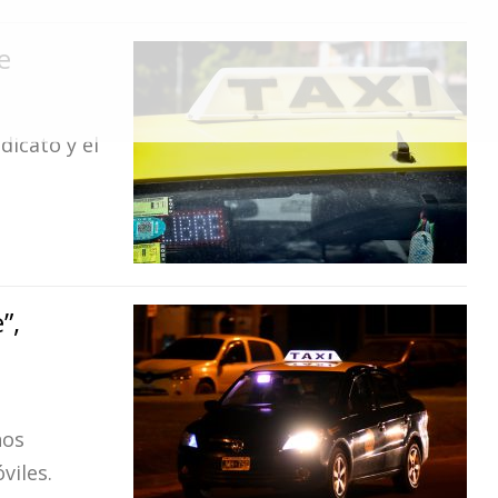
e
dicato y el
”,
hos
viles.