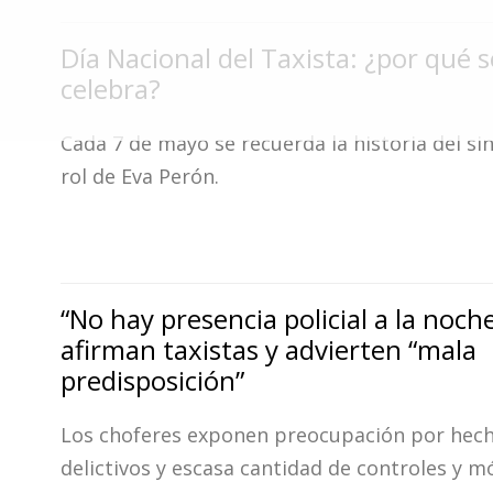
Fúnebres
Día Nacional del Taxista: ¿por qué s
celebra?
Cada 7 de mayo se recuerda la historia del sin
rol de Eva Perón.
“No hay presencia policial a la noche
afirman taxistas y advierten “mala
predisposición”
Los choferes exponen preocupación por hec
delictivos y escasa cantidad de controles y mó