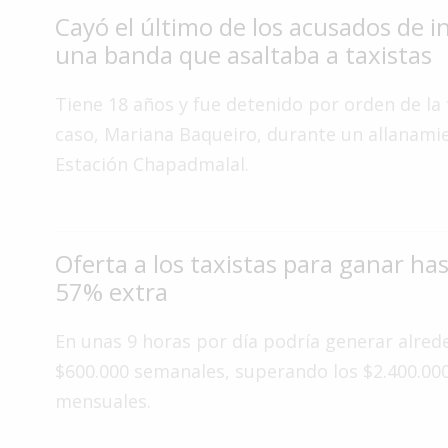
Cayó el último de los acusados de i
Interés
una banda que asaltaba a taxistas
General
La
Tiene 18 años y fue detenido por orden de la f
Ciudad
caso, Mariana Baqueiro, durante un allanami
Deportes
Estación Chapadmalal.
Arte
y
Espectáculos
Oferta a los taxistas para ganar ha
Policiales
57% extra
Cartelera
En unas 9 horas por día podría generar alred
Fotos
de
$600.000 semanales, superando los $2.400.00
Familia
mensuales.
Clasificados