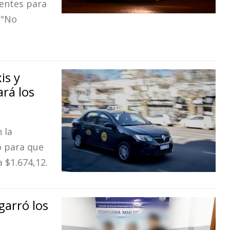
gentes para
 "No
is y
rá los
 la
o para que
a $1.674,12.
garró los