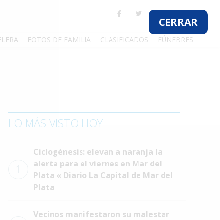
CERRAR
ELERA
FOTOS DE FAMILIA
CLASIFICADOS
FÚNEBRES
LO MÁS VISTO HOY
Ciclogénesis: elevan a naranja la
alerta para el viernes en Mar del
1
Plata « Diario La Capital de Mar del
Plata
Vecinos manifestaron su malestar