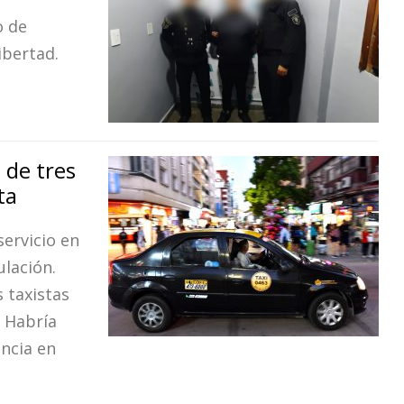
o de
ibertad.
 de tres
ta
servicio en
ulación.
s taxistas
. Habría
encia en