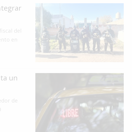
ntegrar
iscal del
ento en
sta un
edor de
0