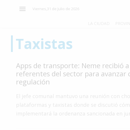
×
Viernes,31 de Julio de 2026
LA CIUDAD
PROVIN
Taxistas
El
País
El
Apps de transporte: Neme recibió a
Mundo
referentes del sector para avanzar 
La
regulación
Zona
Cultura
El jefe comunal mantuvo una reunión con cho
plataformas y taxistas donde se discutió cóm
Tecnología
implementará la ordenanza sancionada en jun
Gastronomía
Salud