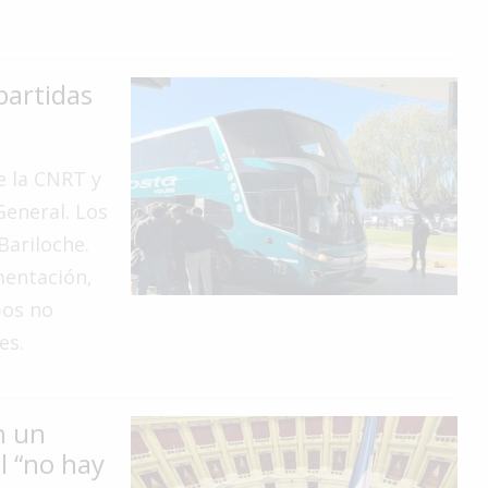
partidas
e la CNRT y
General. Los
Bariloche.
mentación,
pos no
es.
n un
l “no hay