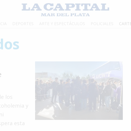
CIA
DEPORTES
ARTE Y ESPECTÁCULOS
POLICIALES
CART
dos
e
e los
lcoholemia y
ni
spera esta