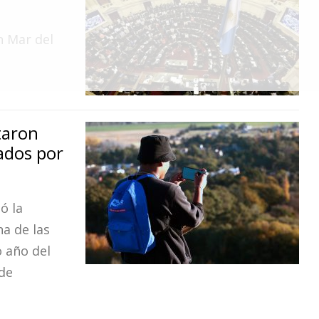
n Mar del
taron
iados por
ó la
na de las
 año del
 de