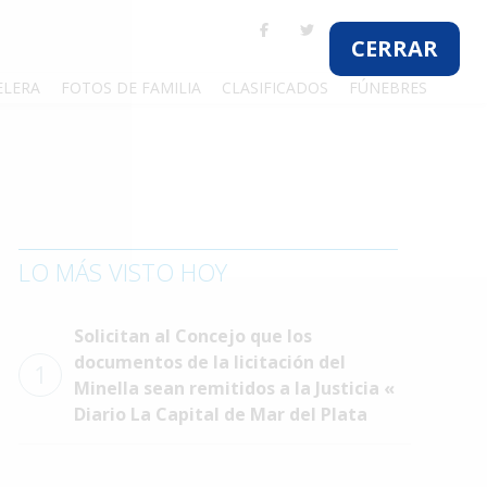
CERRAR
ELERA
FOTOS DE FAMILIA
CLASIFICADOS
FÚNEBRES
LO MÁS VISTO HOY
Solicitan al Concejo que los
documentos de la licitación del
1
Minella sean remitidos a la Justicia «
Diario La Capital de Mar del Plata