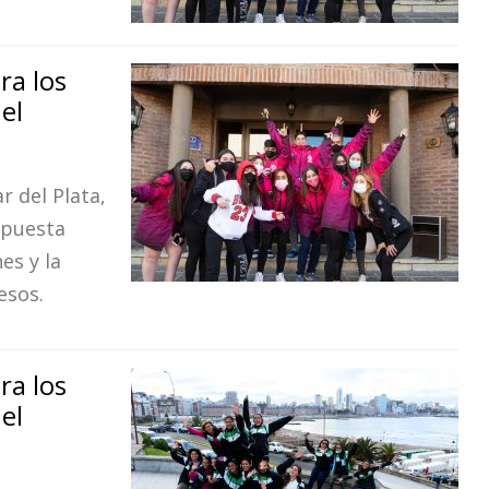
ra los
el
r del Plata,
opuesta
es y la
esos.
ra los
el