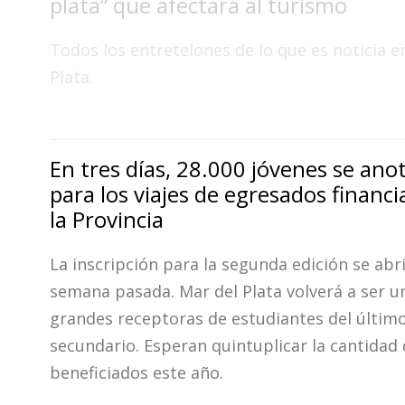
plata” que afectará al turismo
Fúnebres
Todos los entretelones de lo que es noticia e
Plata.
En tres días, 28.000 jóvenes se ano
para los viajes de egresados financ
la Provincia
La inscripción para la segunda edición se abri
semana pasada. Mar del Plata volverá a ser u
grandes receptoras de estudiantes del último
secundario. Esperan quintuplicar la cantidad
beneficiados este año.