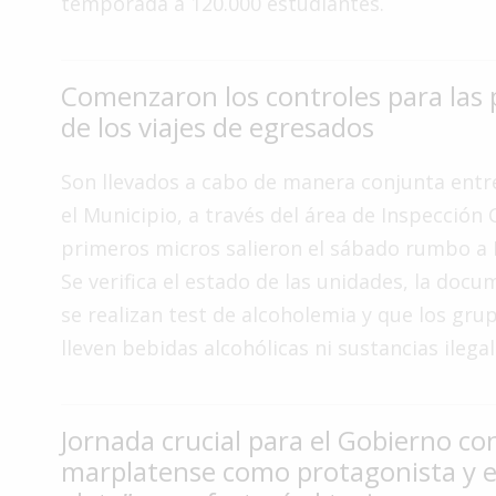
temporada a 120.000 estudiantes.
Interés
General
Comenzaron los controles para las 
La
Ciudad
de los viajes de egresados
Deportes
Son llevados a cabo de manera conjunta entr
Arte
el Municipio, a través del área de Inspección 
y
primeros micros salieron el sábado rumbo a 
Espectáculos
Se verifica el estado de las unidades, la docu
Policiales
se realizan test de alcoholemia y que los gru
Cartelera
lleven bebidas alcohólicas ni sustancias ilegal
Fotos
de
Familia
Jornada crucial para el Gobierno co
marplatense como protagonista y e
Clasificados