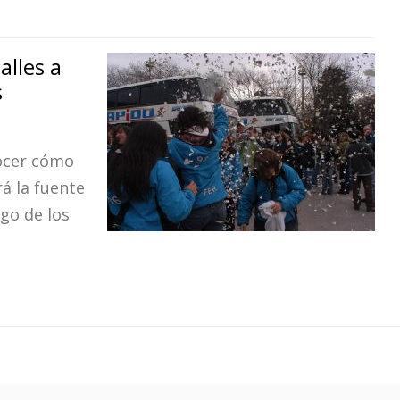
alles a
s
nocer cómo
rá la fuente
go de los