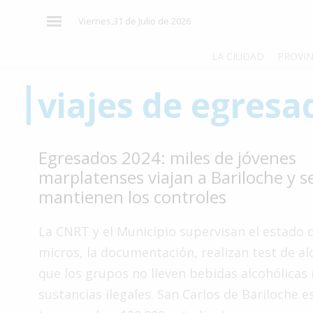
×
Viernes,31 de Julio de 2026
LA CIUDAD
PROVIN
viajes de egresa
El
País
El
Egresados 2024: miles de jóvenes
Mundo
marplatenses viajan a Bariloche y s
La
mantienen los controles
Zona
Cultura
La CNRT y el Municipio supervisan el estado d
micros, la documentación, realizan test de a
Tecnología
que los grupos no lleven bebidas alcohólicas 
Gastronomía
sustancias ilegales. San Carlos de Bariloche e
Salud