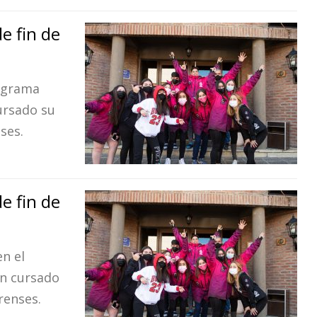
de fin de
rograma
ursado su
ses.
de fin de
en el
n cursado
renses.