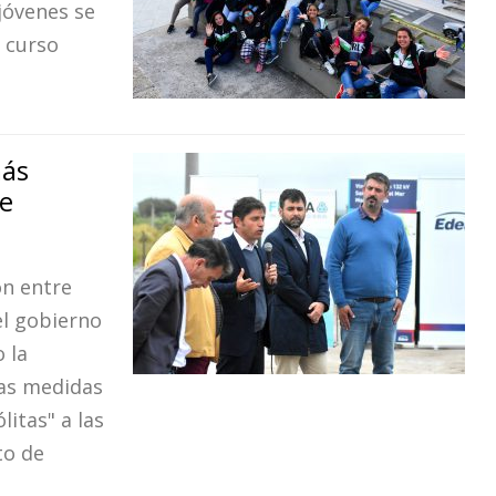
jóvenes se
e curso
más
se
ón entre
el gobierno
 la
las medidas
litas" a las
to de