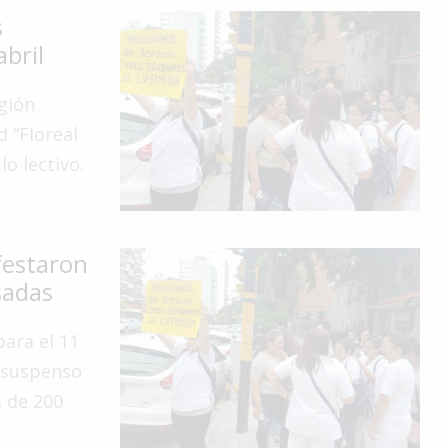
s
bril
egión
d “Floreal
lo lectivo.
festaron
rsadas
para el 11
n suspenso
s de 200