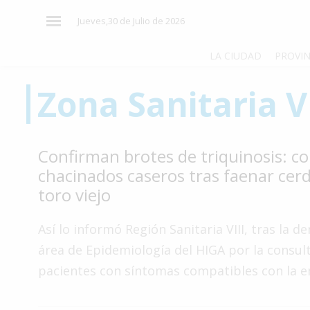
×
Jueves,30 de Julio de 2026
LA CIUDAD
PROVIN
Zona Sanitaria VI
El
País
El
Confirman brotes de triquinosis: c
Mundo
chacinados caseros tras faenar cer
La
toro viejo
Zona
Cultura
Así lo informó Región Sanitaria VIII, tras la d
área de Epidemiología del HIGA por la consul
Tecnología
pacientes con síntomas compatibles con la 
Gastronomía
Salud