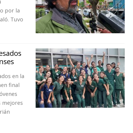
u
o por la
aló. Tuvo
resados
nses
ados en la
en final
jóvenes
s mejores
drián