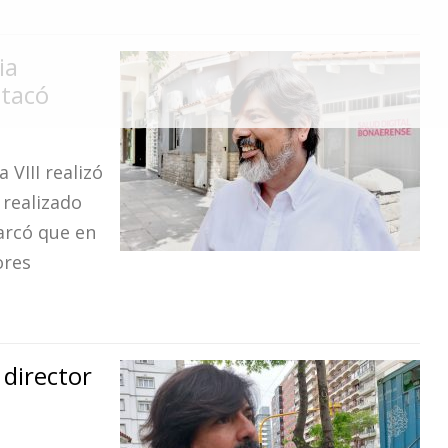
ia
stacó
 VIII realizó
 realizado
arcó que en
ores
director