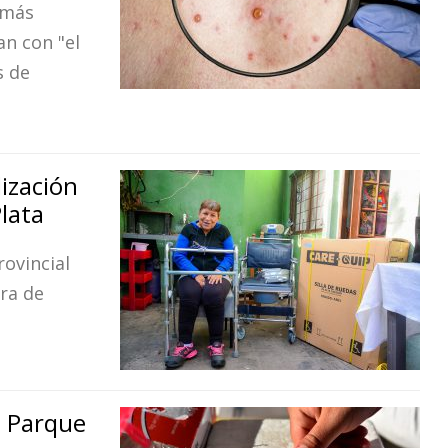
 más
an con "el
s de
lización
lata
rovincial
era de
n Parque