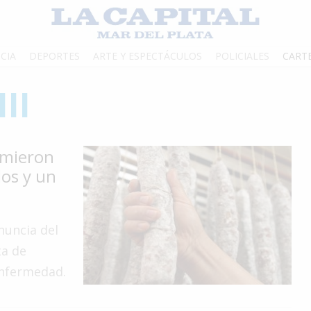
CIA
DEPORTES
ARTE Y ESPECTÁCULOS
POLICIALES
CART
II
omieron
dos y un
enuncia del
ta de
enfermedad.