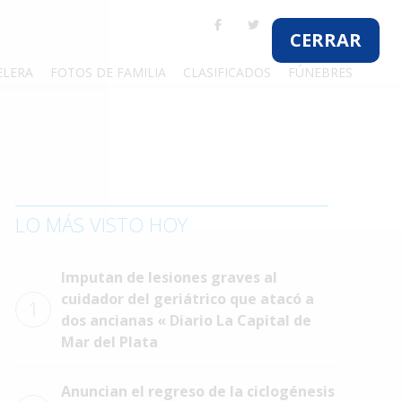
CERRAR
ELERA
FOTOS DE FAMILIA
CLASIFICADOS
FÚNEBRES
LO MÁS VISTO HOY
Imputan de lesiones graves al
cuidador del geriátrico que atacó a
1
dos ancianas « Diario La Capital de
Mar del Plata
Anuncian el regreso de la ciclogénesis