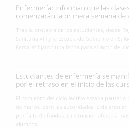
Enfermería: informan que las clase
Interés
comenzarán la primera semana de a
General
La
Tras la protesta de los estudiantes, desde R
Ciudad
Sanitaria VIII y la Escuela de Gobierno en Salu
Deportes
Ferrara” fijaron una fecha para el inicio del cic
Arte
y
Espectáculos
Estudiantes de enfermería se mani
Policiales
por el retraso en el inicio de las cu
Cartelera
El comienzo del ciclo lectivo estaba pautado 
Fotos
de
de marzo, pero las autoridades lo dejaron e
Familia
por falta de fondos. La situación afecta a má
Clasificados
alumnos.