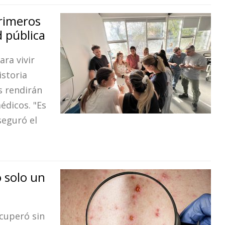
primeros
 pública
ra vivir
storia
s rendirán
édicos. "Es
seguró el
o solo un
ecuperó sin