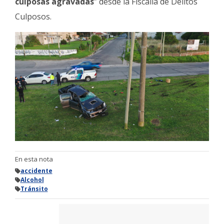
culposas agravadas
” desde la Fiscalía de Delitos
Culposos.
En esta nota
accidente
Alcohol
Tránsito