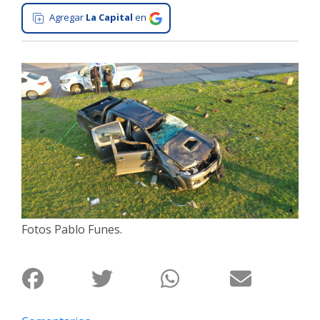
Agregar
La Capital
en
Interés
General
La
Ciudad
Deportes
Arte
y
Espectáculos
Policiales
Cartelera
Fotos Pablo Funes.
Fotos
de
Familia
Clasificados