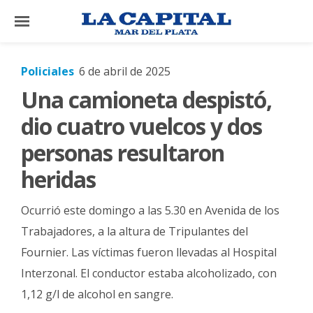
×
Policiales
6 de abril de 2025
Una camioneta despistó,
El
País
dio cuatro vuelcos y dos
El
personas resultaron
Mundo
heridas
La
Zona
Ocurrió este domingo a las 5.30 en Avenida de los
Cultura
Trabajadores, a la altura de Tripulantes del
Fournier. Las víctimas fueron llevadas al Hospital
Tecnología
Interzonal. El conductor estaba alcoholizado, con
Gastronomía
1,12 g/l de alcohol en sangre.
Salud