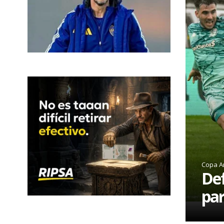
Copa A
Def
par