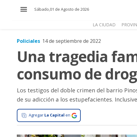
×
Sábado,01 de Agosto de 2026
LA CIUDAD
PROVIN
Policiales
14 de septiembre de 2022
El
Una tragedia fami
País
El
consumo de dro
Mundo
La
Zona
Los testigos del doble crimen del barrio Pin
de su adicción a los estupefacientes. Inclusive
Cultura
Tecnología
Agregar
La Capital
en
Gastronomía
Salud