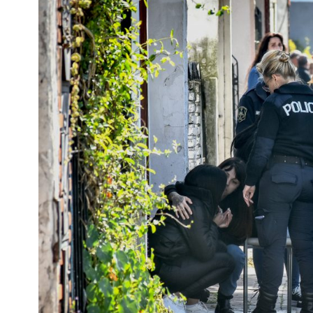
Interés
General
La
Ciudad
Deportes
Arte
y
Espectáculos
Policiales
Cartelera
Fotos
de
Familia
Clasificados