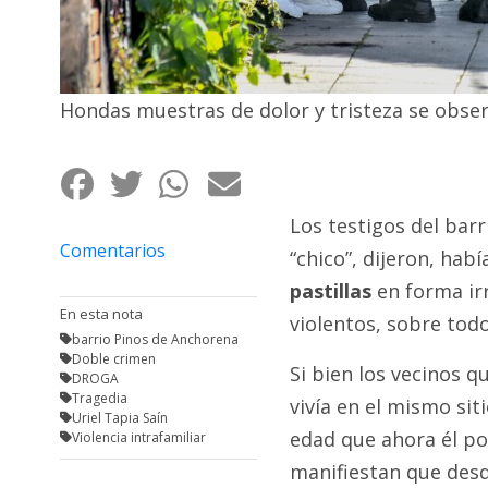
Fúnebres
Hondas muestras de dolor y tristeza se obser
Los testigos del bar
Comentarios
“chico”, dijeron, ha
pastillas
en forma ir
En esta nota
violentos, sobre todo
barrio Pinos de Anchorena
Doble crimen
Si bien los vecinos 
DROGA
Tragedia
vivía en el mismo sit
Uriel Tapia Saín
edad que ahora él po
Violencia intrafamiliar
manifiestan que des