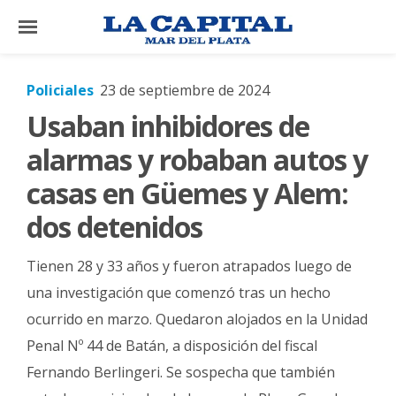
×
Policiales
23 de septiembre de 2024
Usaban inhibidores de
El
País
alarmas y robaban autos y
El
casas en Güemes y Alem:
Mundo
dos detenidos
La
Zona
Tienen 28 y 33 años y fueron atrapados luego de
Cultura
una investigación que comenzó tras un hecho
ocurrido en marzo. Quedaron alojados en la Unidad
Tecnología
Penal Nº 44 de Batán, a disposición del fiscal
Gastronomía
Fernando Berlingeri. Se sospecha que también
Salud