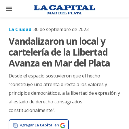
×
La Ciudad
30 de septiembre de 2023
Vandalizaron un local y
El
País
cartelería de la Libertad
El
Avanza en Mar del Plata
Mundo
Desde el espacio sostuvieron que el hecho
La
Zona
“constituye una afrenta directa a los valores y
principios democráticos, a la libertad de expresión y
Cultura
al estado de derecho consagrados
Tecnología
constitucionalmente”.
Gastronomía
Agregar
La Capital
en
Salud