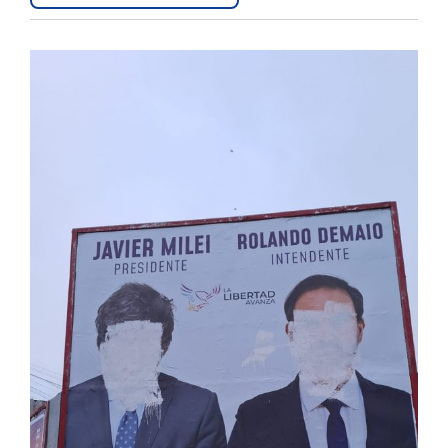
Interés
General
La
Ciudad
Deportes
Arte
y
Espectáculos
Policiales
Cartelera
Fotos
de
Familia
Clasificados