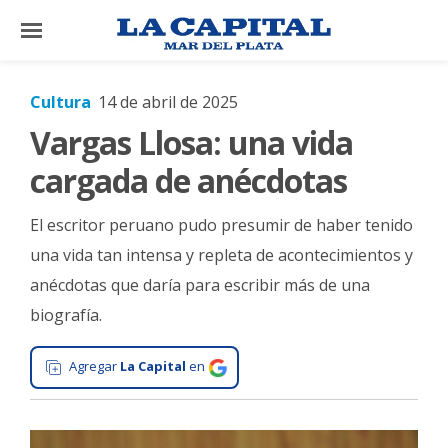
×
Cultura
14 de abril de 2025
Vargas Llosa: una vida
El
País
cargada de anécdotas
El
El escritor peruano pudo presumir de haber tenido
Mundo
una vida tan intensa y repleta de acontecimientos y
La
anécdotas que daría para escribir más de una
Zona
biografía.
Cultura
Tecnología
Agregar
La Capital
en
Gastronomía
Salud