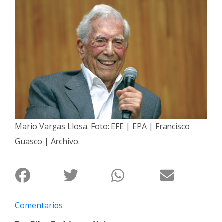
Interés
General
La
Ciudad
Deportes
Arte
y
Espectáculos
Mario Vargas Llosa. Foto: EFE | EPA | Francisco
Policiales
Guasco | Archivo.
Cartelera
Fotos
de
Familia
Comentarios
Clasificados