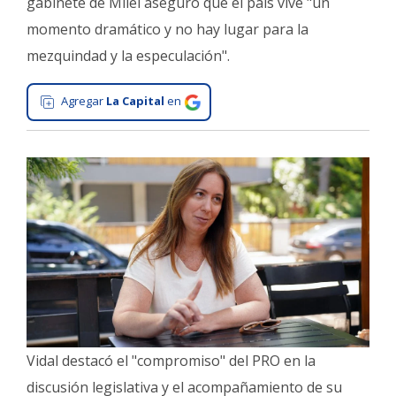
gabinete de Milei aseguró que el país vive "un
Interés
momento dramático y no hay lugar para la
General
mezquindad y la especulación".
La
Ciudad
Agregar
La Capital
en
Deportes
Arte
y
Espectáculos
Policiales
Cartelera
Fotos
de
Familia
Vidal destacó el "compromiso" del PRO en la
Clasificados
discusión legislativa y el acompañamiento de su