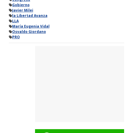
Gobierno
Javier Milei
la Libertad Avanza
LLA
María Eugenia Vidal
Osvaldo Giordano
PRO