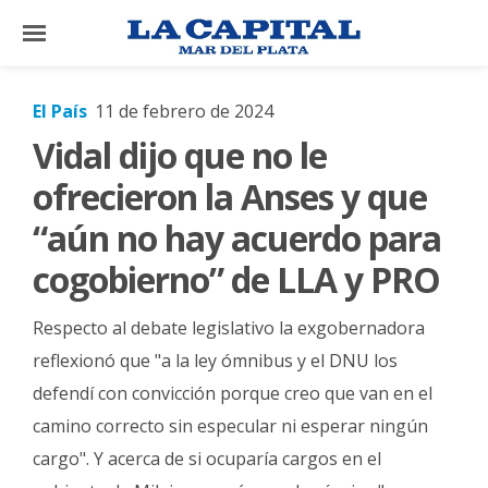
×
El País
11 de febrero de 2024
Vidal dijo que no le
El
País
ofrecieron la Anses y que
El
“aún no hay acuerdo para
Mundo
cogobierno” de LLA y PRO
La
Zona
Respecto al debate legislativo la exgobernadora
Cultura
reflexionó que "a la ley ómnibus y el DNU los
defendí con convicción porque creo que van en el
Tecnología
camino correcto sin especular ni esperar ningún
Gastronomía
cargo". Y acerca de si ocuparía cargos en el
Salud