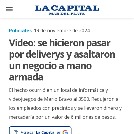
×
Policiales
19 de noviembre de 2024
Video: se hicieron pasar
El
País
por deliverys y asaltaron
El
un negocio a mano
Mundo
armada
La
Zona
El hecho ocurrió en un local de informática y
Cultura
videojuegos de Mario Bravo al 3500. Redujeron a
los empleados con precintos y se llevaron dinero y
Tecnología
mercadería por un valor de 6 millones de pesos.
Gastronomía
Salud
Agregar
La Capital
en