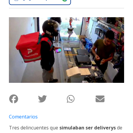
Interés
General
La
Ciudad
Deportes
Arte
y
Espectáculos
Policiales
Cartelera
Fotos
de
Familia
Comentarios
Clasificados
Tres delincuentes que
simulaban ser deliverys
de