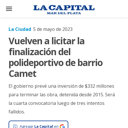
×
La Ciudad
5 de mayo de 2023
Vuelven a licitar la
El
País
finalización del
El
polideportivo de barrio
Mundo
Camet
La
Zona
El gobierno prevé una inversión de $332 millones
Cultura
para terminar las obra, detenida desde 2015. Será
la cuarta convocatoria luego de tres intentos
Tecnología
fallidos.
Gastronomía
Salud
Agregar
La Capital
en