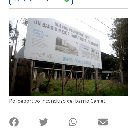
Interés
General
La
Ciudad
Deportes
Arte
y
Espectáculos
Policiales
Cartelera
Polideportivo inconcluso del barrio Camet.
Fotos
de
Familia
Clasificados