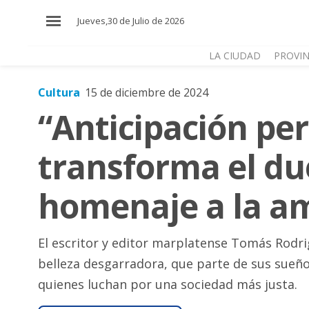
×
Jueves,30 de Julio de 2026
LA CIUDAD
PROVIN
Cultura
15 de diciembre de 2024
El
“Anticipación per
País
El
transforma el due
Mundo
La
homenaje a la a
Zona
Cultura
El escritor y editor marplatense Tomás Rodr
Tecnología
belleza desgarradora, que parte de sus sueñ
Gastronomía
quienes luchan por una sociedad más justa.
Salud