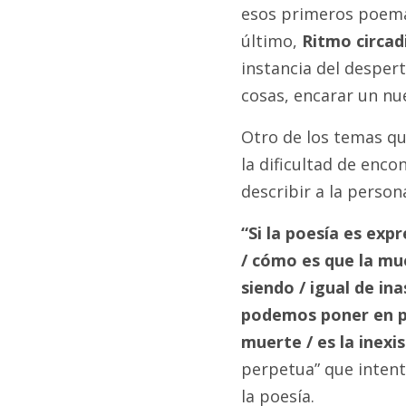
esos primeros poemas
último,
Ritmo circad
instancia del despert
cosas, encarar un nue
Otro de los temas qu
la dificultad de enco
describir a la perso
“Si la poesía es exp
/ cómo es que la mue
siendo / igual de ina
podemos poner en pal
muerte / es la inexi
perpetua” que intent
la poesía.