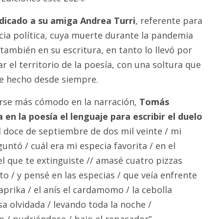
dicado a su amiga Andrea Turri
, referente para
ncia política, cuya muerte durante la pandemia
también en su escritura, en tanto lo llevó por
r el territorio de la poesía, con una soltura que
se hecho desde siempre.
arse más cómodo en la narración,
Tomás
en la poesía el lenguaje para escribir el duelo
doce de septiembre de dos mil veinte / mi
ntó / cuál era mi especia favorita / en el
l que te extinguiste // amasé cuatro pizzas
to / y pensé en las especias / que veía enfrente
aprika / el anís el cardamomo / la cebolla
a olvidada / levando toda la noche /
 / pudriéndose / bajo el repasador”.