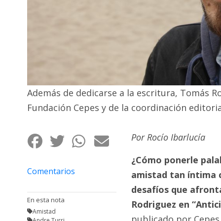
Fúnebres
Además de dedicarse a la escritura, Tomás Rod
Fundación Cepes y de la coordinación editori
Por Rocío Ibarlucía
¿Cómo ponerle palab
Comentarios
amistad tan íntima 
desafíos que afront
En esta nota
Rodriguez en “Antic
Amistad
publicado por Cepes 
Andre Turri