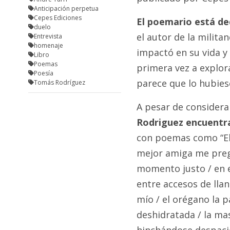
Anticipación perpetua
Cepes Ediciones
El poemario está de
duelo
el autor de la milita
Entrevista
homenaje
impactó en su vida y 
Libro
Poemas
primera vez a explora
Poesía
parece que lo hubie
Tomás Rodríguez
A pesar de consider
Rodriguez encuentra 
con poemas como “El 
mejor amiga me pregu
momento justo / en e
entre accesos de llan
mío / el orégano la p
deshidratada / la mas
hinchándose despacio