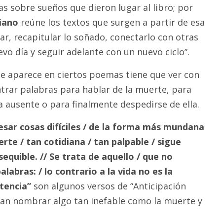
 sobre sueños que dieron lugar al libro; por
iano
reúne los textos que surgen a partir de esa
ar, recapitular lo soñado, conectarlo con otras
vo día y seguir adelante con un nuevo ciclo”.
e aparece en ciertos poemas tiene que ver con
ntrar palabras para hablar de la muerte, para
na ausente o para finalmente despedirse de ella.
resar cosas difíciles / de la forma más mundana
rte / tan cotidiana / tan palpable / sigue
sequible. // Se trata de aquello / que no
abras: / lo contrario a la vida no es la
stencia”
son algunos versos de “Anticipación
an nombrar algo tan inefable como la muerte y