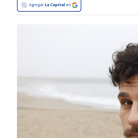
Agregar
La Capital
en
Interés
General
La
Ciudad
Deportes
Arte
y
Espectáculos
Policiales
Cartelera
Fotos
de
Familia
Clasificados