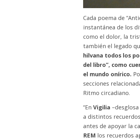
Cada poema de “Anti
instantánea de los d
como el dolor, la tri
también el legado qu
hilvana todos los p
del libro”, como cue
el mundo onírico.
Por
secciones relacionada
Ritmo circadiano.
“En
Vigilia
–desglosa 
a distintos recuerdos
antes de apoyar la ca
REM
los recuerdos a