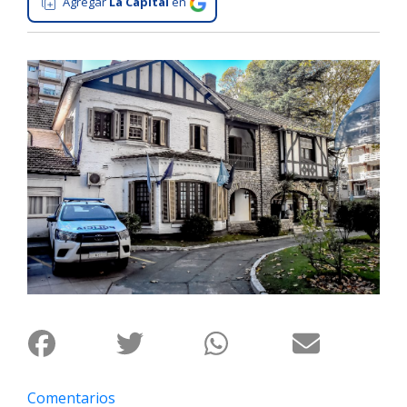
Agregar
La Capital
en
Interés
General
La
Ciudad
Deportes
Arte
y
Espectáculos
Policiales
Cartelera
Fotos
de
Familia
Clasificados
Comentarios