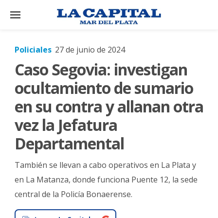
×
Policiales
27 de junio de 2024
Caso Segovia: investigan
El
País
ocultamiento de sumario
El
en su contra y allanan otra
Mundo
vez la Jefatura
La
Departamental
Zona
Cultura
También se llevan a cabo operativos en La Plata y
Tecnología
en La Matanza, donde funciona Puente 12, la sede
central de la Policía Bonaerense.
Gastronomía
Salud