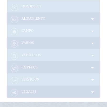
Interés
INMUEBLES
General
ALOJAMIENTO
La
Ciudad
CAMPO
Deportes
VARIOS
Arte
y
Espectáculos
VEHÍCULOS
Policiales
EMPLEOS
Cartelera
SERVICIOS
Fotos
de
Familia
LEGALES
Clasificados