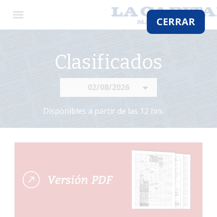
×
CERRAR
Clasificados
El
País
02/08/2026
El
Mundo
Disponibles a partir de las 12 hrs.
La
Zona
Cultura
Tecnología
Gastronomía
Salud