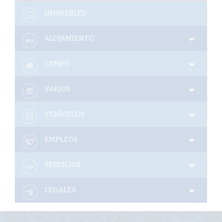
Interés
INMUEBLES
General
ALOJAMIENTO
La
Ciudad
CAMPO
Deportes
VARIOS
Arte
y
Espectáculos
VEHÍCULOS
Policiales
EMPLEOS
Cartelera
SERVICIOS
Fotos
de
Familia
LEGALES
Clasificados