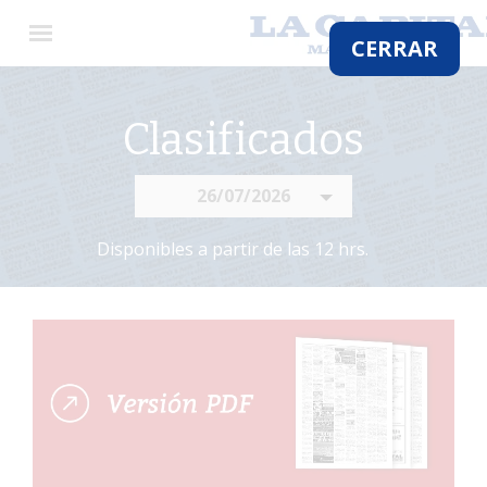
×
CERRAR
Clasificados
El
País
26/07/2026
El
Mundo
Disponibles a partir de las 12 hrs.
La
Zona
Cultura
Tecnología
Gastronomía
Salud