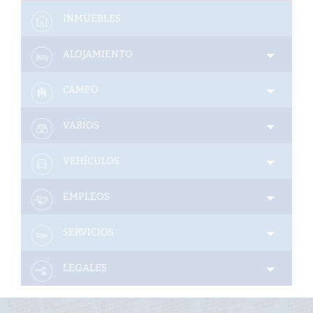
Interés
INMUEBLES
General
ALOJAMIENTO
La
Ciudad
CAMPO
Deportes
VARIOS
Arte
y
Espectáculos
VEHÍCULOS
Policiales
EMPLEOS
Cartelera
SERVICIOS
Fotos
de
Familia
LEGALES
Clasificados