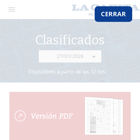
×
CERRAR
Clasificados
El
País
27/07/2026
El
Mundo
Disponibles a partir de las 12 hrs.
La
Zona
Cultura
Tecnología
Gastronomía
Salud